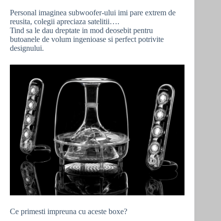
Personal imaginea subwoofer-ului imi pare extrem de
reusita, colegii apreciaza satelitii….
Tind sa le dau dreptate in mod deosebit pentru
butoanele de volum ingenioase si perfect potrivite
designului.
Ce primesti impreuna cu aceste boxe?