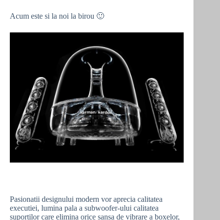
Acum este si la noi la birou 🙂
Pasionatii designului modern vor aprecia calitatea
executiei, lumina pala a subwoofer-ului calitatea
suportilor care elimina orice sansa de vibrare a boxelor,