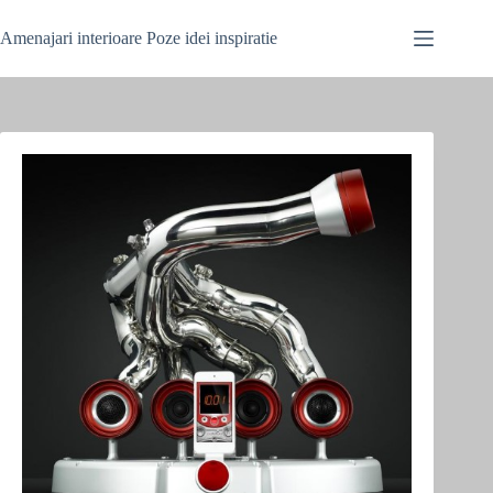
Skip
to
Amenajari interioare Poze idei inspiratie
content