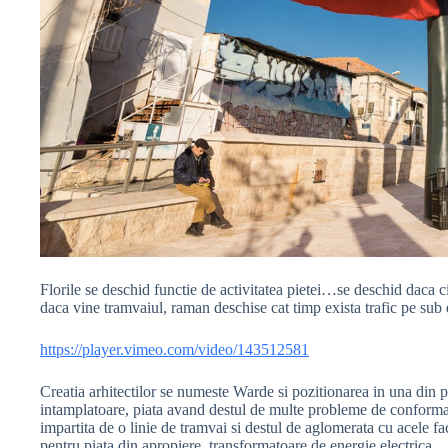
Florile se deschid functie de activitatea pietei…se deschid daca c
daca vine tramvaiul, raman deschise cat timp exista trafic pe su
https://player.vimeo.com/video/143512581
Creatia arhitectilor se numeste Warde si pozitionarea in una din pi
intamplatoare, piata avand destul de multe probleme de conforma
impartita de o linie de tramvai si destul de aglomerata cu acele f
pentru piata din apropiere, transformatoare de energie electrica 