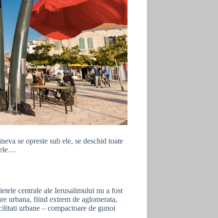
ineva se opreste sub ele, se deschid toate
b ele…
etele centrale ale Ierusalimului nu a fost
re urbana, fiind extrem de aglomerata,
acilitati urbane – compactoare de gunoi
….