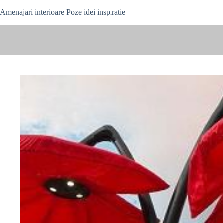
Skip
Amenajari interioare Poze idei inspiratie
to
content