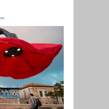
c
ere.