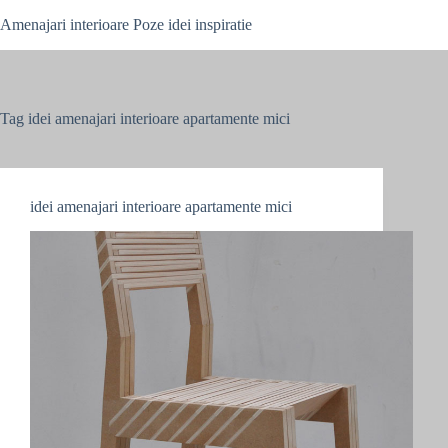
Skip
Amenajari interioare Poze idei inspiratie
to
content
Tag
idei amenajari interioare apartamente mici
idei amenajari interioare apartamente mici