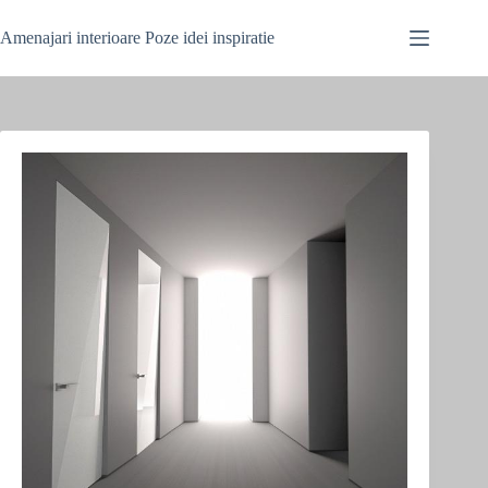
Skip
to
Amenajari interioare Poze idei inspiratie
content