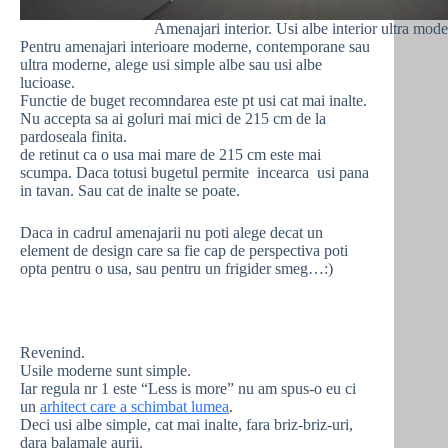
Amenajari interior. Usi albe interior ultra mod
Pentru amenajari interioare moderne, contemporane sau
ultra moderne, alege usi simple albe sau usi albe
lucioase.
Functie de buget recomndarea este pt usi cat mai inalte.
Nu accepta sa ai goluri mai mici de 215 cm de la
pardoseala finita.
de retinut ca o usa mai mare de 215 cm este mai
scumpa. Daca totusi bugetul permite incearca usi pana
in tavan. Sau cat de inalte se poate.
Daca in cadrul amenajarii nu poti alege decat un
element de design care sa fie cap de perspectiva poti
opta pentru o usa, sau pentru un frigider smeg…:)
Revenind.
Usile moderne sunt simple.
Iar regula nr 1 este “Less is more” nu am spus-o eu ci
un
arhitect care a schimbat lumea
.
Deci usi albe simple, cat mai inalte, fara briz-briz-uri,
dara balamale aurii.