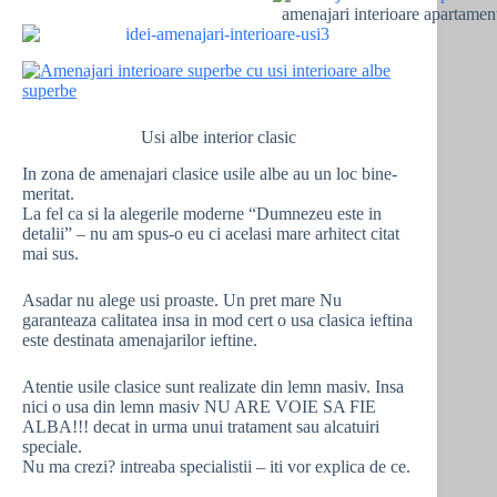
amenajari interioare apartamen
Usi albe interior clasic
In zona de amenajari clasice usile albe au un loc bine-
meritat.
La fel ca si la alegerile moderne “Dumnezeu este in
detalii” – nu am spus-o eu ci acelasi mare arhitect citat
mai sus.
Asadar nu alege usi proaste. Un pret mare Nu
garanteaza calitatea insa in mod cert o usa clasica ieftina
este destinata amenajarilor ieftine.
Atentie usile clasice sunt realizate din lemn masiv. Insa
nici o usa din lemn masiv NU ARE VOIE SA FIE
ALBA!!! decat in urma unui tratament sau alcatuiri
speciale.
Nu ma crezi? intreaba specialistii – iti vor explica de ce.