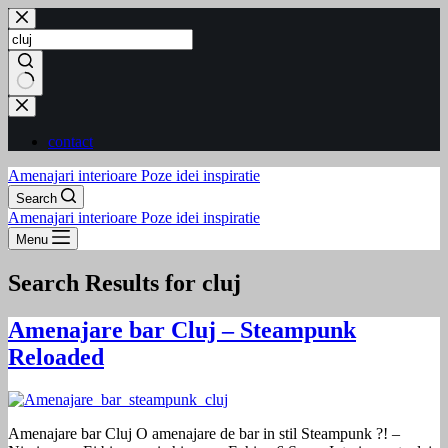
Skip
to
content
No
results
contact
Amenajari interioare Poze idei inspiratie
Search
Amenajari interioare Poze idei inspiratie
Menu
Search Results for cluj
Amenajare bar Cluj – Steampunk
Reloaded
Amenajare bar Cluj O amenajare de bar in stil Steampunk ?! –