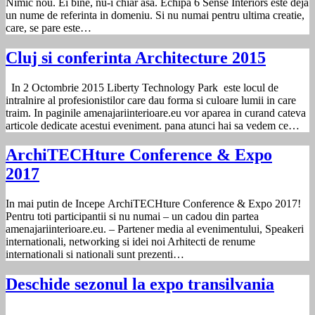
Nimic nou. Ei bine, nu-i chiar asa. Echipa 6 Sense Interiors este deja
un nume de referinta in domeniu. Si nu numai pentru ultima creatie,
care, se pare este…
Cluj si conferinta Architecture 2015
In 2 Octombrie 2015 Liberty Technology Park este locul de
intralnire al profesionistilor care dau forma si culoare lumii in care
traim. In paginile amenajariinterioare.eu vor aparea in curand cateva
articole dedicate acestui eveniment. pana atunci hai sa vedem ce…
ArchiTECHture Conference & Expo
2017
In mai putin de Incepe ArchiTECHture Conference & Expo 2017!
Pentru toti participantii si nu numai – un cadou din partea
amenajariinterioare.eu. – Partener media al evenimentului, Speakeri
internationali, networking si idei noi Arhitecti de renume
internationali si nationali sunt prezenti…
Deschide sezonul la expo transilvania