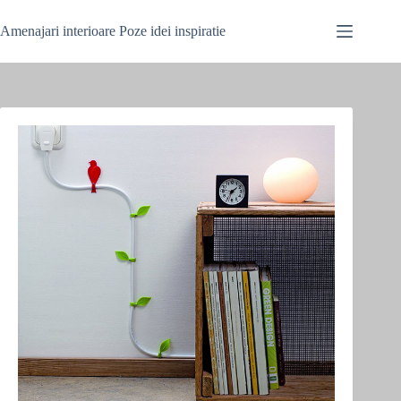
Skip
to
Amenajari interioare Poze idei inspiratie
content