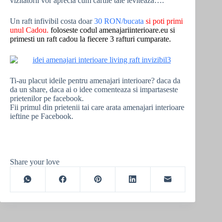
vizitatorii vor aprecia cum cartile tale leviteaza….
Un raft infivibil costa doar
30 RON/bucata
si poti primi
unul Cadou.
foloseste codul amenajariinterioare.eu si
primesti un raft cadou la fiecere 3 rafturi cumparate.
Ti-au placut ideile pentru amenajari interioare? daca da
da un share, daca ai o idee comenteaza si impartaseste
prietenilor pe facebook.
Fii primul din prietenii tai care arata amenajari interioare
ieftine pe Facebook.
Share your love