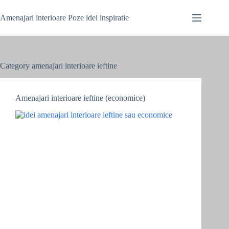
Skip
to
Amenajari interioare Poze idei inspiratie
content
Category
amenajari interioare ieftine
Amenajari interioare ieftine (economice)