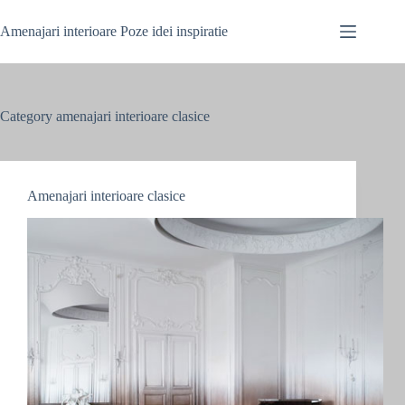
Skip
to
Amenajari interioare Poze idei inspiratie
content
Category
amenajari interioare clasice
Amenajari interioare clasice