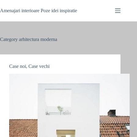
Skip
to
Amenajari interioare Poze idei inspiratie
content
Category
arhitectura moderna
Case noi, Case vechi