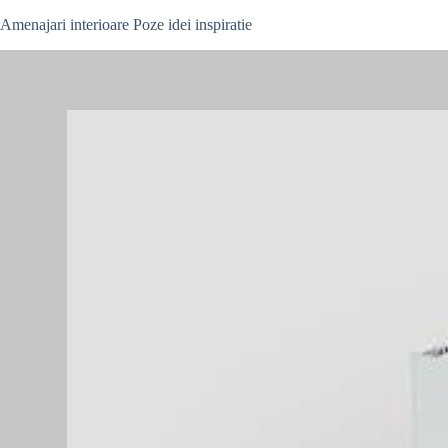
Skip
Amenajari interioare Poze idei inspiratie
to
content