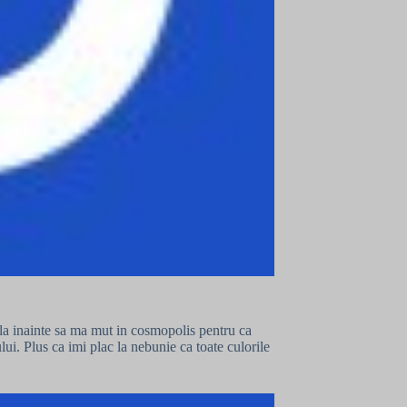
tila inainte sa ma mut in cosmopolis pentru ca
i. Plus ca imi plac la nebunie ca toate culorile