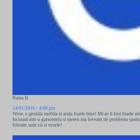
Raisa B
24/01/2016 / 4:08 pm
Wow, e geniala mobila si arata foarte bine! Mi-ar fi fost foarte u
locuiam intr-o garsoniera si mereu ma loveam de problema spatiulu
folosite sunt vii si vesele!