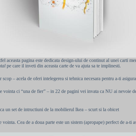
l aceasta pagina este dedicata design-ului de continut al unei carti menit
ntal
pe care il inveti din aceasta carte de va ajuta sa te implinesti.
 scop – acela de oferi intelegerea si tehnica necesara pentru a-ti asigura 
l de vointa ci “una de fier” – in 22 de pagini vei invata ca NU ai nevoie
ca un set de intructiuni de la mobilierul Ikea – scurt si la obicet
re vointa. Cea de a doua parte este un sistem (apropape) perfect de a-ti a