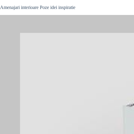
Skip
Amenajari interioare Poze idei inspiratie
to
content