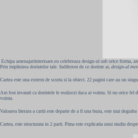
Echipa amenajariinterioare.eu celebreaza design-ul sub orice forma, astfe
Prin implinirea dorintelor tale. Indiferent de ce dorinte ai,
design-ul me
Cartea este una extrem de scurta si la obiect. 22 pagini care au un singur
Am fost invatati ca dorintele le realizezi daca ai vointa. Si nu orice fe
vointa.
Valoarea literara a cartii este departe de a fi una buna, este mai degraba 
Cartea, este structurata in 2 parti. Pima este explicatia unui studiu desp