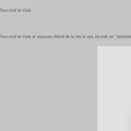
Succesul in viata
Succesul in viata se masoara diferit de la om la om, nu este un “standa