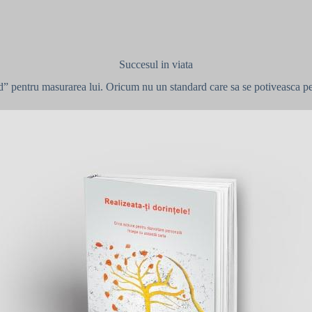
Succesul in viata
rd” pentru masurarea lui. Oricum nu un standard care sa se potiveasca p