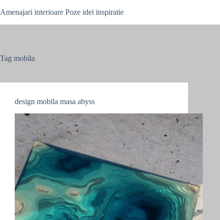
Skip
Amenajari interioare Poze idei inspiratie
to
content
Tag
mobila
design mobila masa abyss