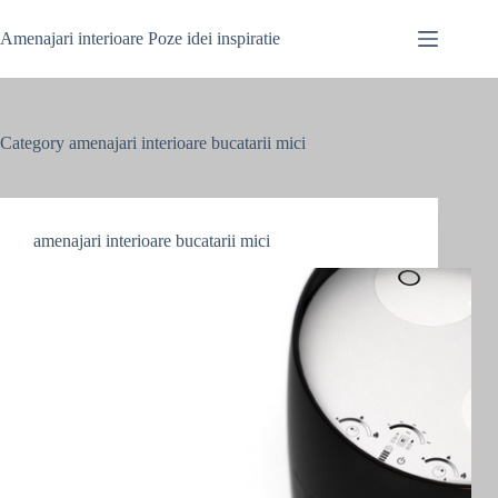
Skip
to
Amenajari interioare Poze idei inspiratie
content
Category
amenajari interioare bucatarii mici
amenajari interioare bucatarii mici