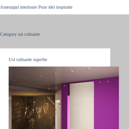
Skip
Amenajari interioare Poze idei inspiratie
to
content
Category
usi culisante
Usi culisante superbe